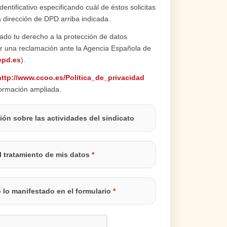
tificativo especificando cuál de éstos solicitas
la dirección de DPD arriba indicada.
ado tu derecho a la protección de datos
r una reclamación ante la Agencia Española de
epd.es
).
http://www.ccoo.es/Politica_de_privacidad
formación ampliada.
ión sobre las actividades del sindicato
l tratamiento de mis datos
*
o lo manifestado en el formulario
*