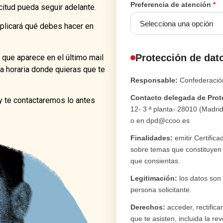
Preferencia de atención
*
citud pueda seguir adelante.
xplicará qué debes hacer en
Protección de dat
 que aparece en el último mail
a horaria donde quieras que te
Responsable:
Confederació
Contacto delegada de Prot
 y te contactaremos lo antes
12- 3 ª planta- 28010 (Madrid
o en dpd@ccoo.es
Finalidades:
emitir Certifica
sobre temas que constituyen l
que consientas.
Legitimación:
los datos son 
persona solicitante.
Derechos:
acceder, rectifica
que te asisten, incluida la r