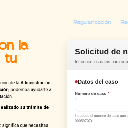
Regularización
Re
on la
Solicitud de 
 tu
Introduce los datos para soli
Datos del caso
ación de la Administración
ción
, podemos ayudarte a
Número de caso
*
tación.
realizado su trámite de
Introduce el número de caso que 
00059707)
 significa que necesitas